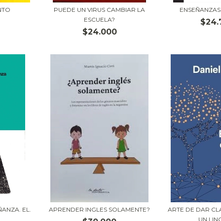
NTO
PUEDE UN VIRUS CAMBIAR LA
ENSEÑANZAS 
ESCUELA?
$24.
$24.000
ANZA. EL.
APRENDER INGLES SOLAMENTE?
ARTE DE DAR CLA
.
UN LING