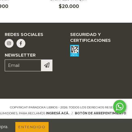
900
$20.000
REDES SOCIALES
SEGURIDAD Y
CERTIFICACIONES
NEWSLETTER
COPYRIGHT PARADOXA LIBROS - 2026. TODOS LOS DERECHOS RESERVADOS.
NSUMIDORES. PARA RECLAMOS
INGRESÁ ACÁ.
/
BOTÓN DE ARREPENTIMIENTO
mpra.
ENTENDIDO