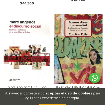
$41.500
BUENOS AIRES TRANSMEDIAL.
DISCURSO SOCIAL, EL. LOS
LOS BARRIOS DE...
LIMITES HISTORI...
Al navegar por este sitio
aceptás el uso de cookies
para
$36.200
$24.700
agilizar tu experiencia de compra.