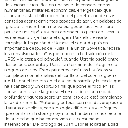
de Ucrania se ramifica en una serie de consecuencias-
humanitarias, militares, económicas, energéticas- que
alcanzan hasta el último rincón del planeta, uno de esos
contados acontecimientos capaces de abrir, en palabras de
Ignacio Ramonet. una nueva era geopolitica. Este libro
parte de una hipótesis: para entender la guerra en Ucrania
es necesario viajar hasta el origen. Para ello, revisa la
compleja Integración de Ucrania, el segundo país en
importancia después de Rusia, a la Unión Soviética, repasa
los convulsionados años posteriores a la disolución de la
URSS y la etapa del péndulo", cuando Ucrania osciló entre
dos polos Occidente y Rusia, sin terminar de integrarse a
ninguno de ellos. Estos primeros capítulos históricos se
completan con el análisis del conflicto bélico -una guerra
inédita por el terreno en el que se desarrolla y la escala que
ha alcanzado y un capítulo final que pone el foco en las
consecuencias de la guerra. El resultado es una mirada
profunda y rigurosa sobre un conflicto que está cambiando
la faz del mundo. "Autores y autoras con miradas propias de
distintas disciplinas, con ideologias diferentes y enfoques
que combinan historia y coyuntura, brindan una rica lectura
de un hecho que ha conmovido a la comunidad
internacional." Del prólogo de Juan Gabriel Tokatlian Edad