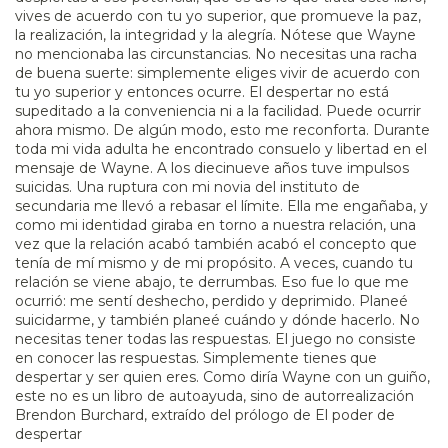
vives de acuerdo con tu yo superior, que promueve la paz,
la realización, la integridad y la alegría. Nótese que Wayne
no mencionaba las circunstancias. No necesitas una racha
de buena suerte: simplemente eliges vivir de acuerdo con
tu yo superior y entonces ocurre. El despertar no está
supeditado a la conveniencia ni a la facilidad. Puede ocurrir
ahora mismo. De algún modo, esto me reconforta. Durante
toda mi vida adulta he encontrado consuelo y libertad en el
mensaje de Wayne. A los diecinueve años tuve impulsos
suicidas. Una ruptura con mi novia del instituto de
secundaria me llevó a rebasar el límite. Ella me engañaba, y
como mi identidad giraba en torno a nuestra relación, una
vez que la relación acabó también acabó el concepto que
tenía de mí mismo y de mi propósito. A veces, cuando tu
relación se viene abajo, te derrumbas. Eso fue lo que me
ocurrió: me sentí deshecho, perdido y deprimido. Planeé
suicidarme, y también planeé cuándo y dónde hacerlo. No
necesitas tener todas las respuestas. El juego no consiste
en conocer las respuestas. Simplemente tienes que
despertar y ser quien eres. Como diría Wayne con un guiño,
este no es un libro de autoayuda, sino de autorrealización
Brendon Burchard, extraído del prólogo de El poder de
despertar