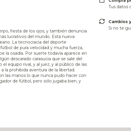
Compra p
Tus datos 
Cambios y
Si no te gu
erpo, fiesta de los ojos, y también denuncia
más lucrativos del mundo. Esta nueva
aleano. La tecnocracia del deporte
 fútbol de pura velocidad y mucha fuerza,
híbe la osadía. Por suerte todavía aparece en
gún descarado carasucia que se sale del
 equipo rival, y al juez, y al público de las
a la prohibida aventura de la libertad.
 con las manos lo que nunca pudo hacer con
gador de fútbol, pero sólo jugaba bien, y