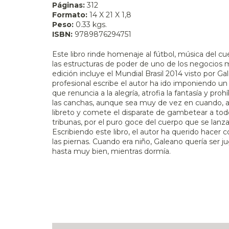
Páginas:
312
Formato:
14 X 21 X 1,8
Peso:
0.33 kgs.
ISBN:
9789876294751
Este libro rinde homenaje al fútbol, música del cu
las estructuras de poder de uno de los negocios 
edición incluye el Mundial Brasil 2014 visto por G
profesional escribe el autor ha ido imponiendo un
que renuncia a la alegría, atrofia la fantasía y pro
las canchas, aunque sea muy de vez en cuando, al
libreto y comete el disparate de gambetear a todo el
tribunas, por el puro goce del cuerpo que se lanza 
Escribiendo este libro, el autor ha querido hacer
las piernas. Cuando era niño, Galeano quería ser ju
hasta muy bien, mientras dormía.