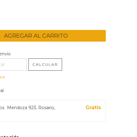
l CP:
CAMBIAR CP
envío
CALCULAR
tal
al
Gratis
ros
Mendoza 923, Rosario,