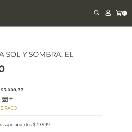
0
A SOL Y SOMBRA, EL
0
E
$3.008,77
DE PAGO
is
superando los
$79.999