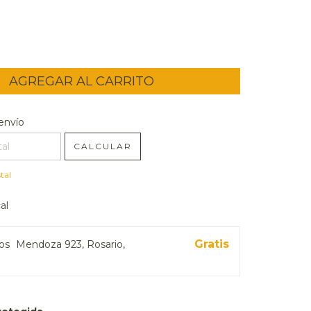
l CP:
CAMBIAR CP
envío
CALCULAR
tal
al
Gratis
ros
Mendoza 923, Rosario,