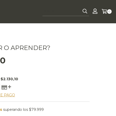
0
R O APRENDER?
00
E
$2.130,10
DE PAGO
is
superando los
$79.999