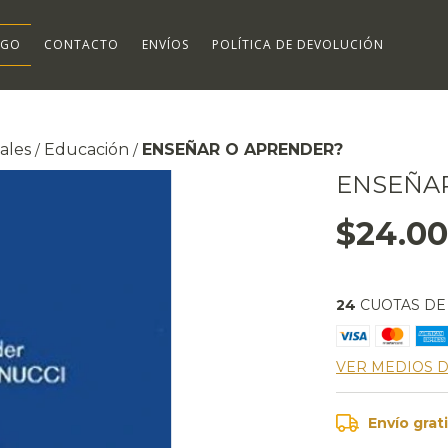
OGO
CONTACTO
ENVÍOS
POLÍTICA DE DEVOLUCIÓN
ales
Educación
ENSEÑAR O APRENDER?
/
/
ENSEÑA
$24.0
24
CUOTAS D
VER MEDIOS 
Envío grat