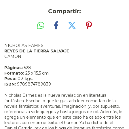
Compartir:
NICHOLAS EAMES
REYES DE LA TIERRA SALVAJE
GAMON
Páginas:
528
Formato:
23 x 15,5 cm.
Peso:
0.3 kgs.
ISBN:
9789874789839
Nicholas Eames es la nueva revelación en literatura
fantástica. Escribe lo que le gustaría leer como fan de la
novela fantástica; aventuras, imaginación, y, por supuesto,
referencias a videojuegos y hasta juegos de rol. Además, le
agrega un elemento que en este caso ha calado entre los
lectores con enorme éxito: el humor. Ya ha dicho de él
Daniel Garrido, rey de los blogs de literatura fantástica como