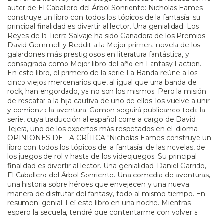
autor de El Caballero del Árbol Sonriente: Nicholas Eames
construye un libro con todos los tópicos de la fantasía: su
principal finalidad es divertir al lector. Una genialidad. Los
Reyes de la Tierra Salvaje ha sido Ganadora de los Premios
David Gemmell y Reddit a la Mejor primera novela de los
galardones más prestigiosos en literatura fantástica, y
consagrada como Mejor libro del año en Fantasy Faction.
En este libro, el primero de la serie La Banda reúne a los
cinco viejos mercenarios que, al igual que una banda de
rock, han engordado, ya no son los mismos. Pero la misión
de rescatar a la hija cautiva de uno de ellos, los vuelve a unir
y comienza la aventura. Gamon seguirá publicando toda la
serie, cuya traducción al español corre a cargo de David
Tejera, uno de los expertos más respetados en el idioma.
OPINIONES DE LA CRÍTICA "Nicholas Eames construye un
libro con todos los tópicos de la fantasía: de las novelas, de
los juegos de rol y hasta de los videojuegos. Su principal
finalidad es divertir al lector. Una genialidad. Daniel Garrido,
El Caballero del Árbol Sonriente. Una comedia de aventuras,
una historia sobre héroes que envejecen y una nueva
manera de disfrutar del fantasy, todo al mismo tiempo. En
resumen: genial. Leí este libro en una noche. Mientras
espero la secuela, tendré que contentarme con volver a