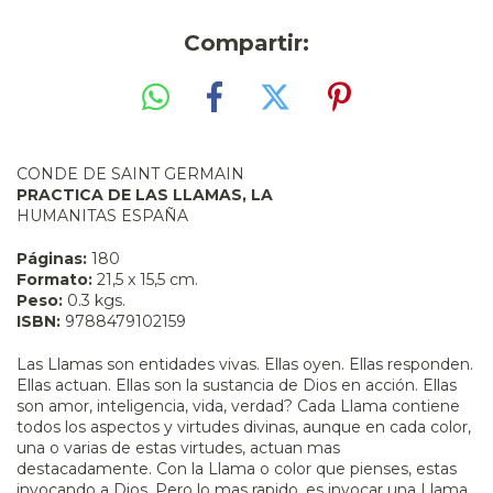
Compartir:
CONDE DE SAINT GERMAIN
PRACTICA DE LAS LLAMAS, LA
HUMANITAS ESPAÑA
Páginas:
180
Formato:
21,5 x 15,5 cm.
Peso:
0.3 kgs.
ISBN:
9788479102159
Las Llamas son entidades vivas. Ellas oyen. Ellas responden.
Ellas actuan. Ellas son la sustancia de Dios en acción. Ellas
son amor, inteligencia, vida, verdad? Cada Llama contiene
todos los aspectos y virtudes divinas, aunque en cada color,
una o varias de estas virtudes, actuan mas
destacadamente. Con la Llama o color que pienses, estas
invocando a Dios. Pero lo mas rapido, es invocar una Llama