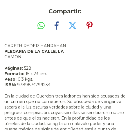
Compartir:
GARETH RYDER-HANRAHAN
PLEGARIA DE LA CALLE, LA
GAMON
Páginas:
528
Formato:
15 x 23 cm.
Peso:
0.3 kgs.
ISBN:
9789874799234
En la ciudad de Guerdon tres ladrones han sido acusados de
un crimen que no cometieron. Su búsqueda de venganza
sacará a la luz oscuras verdades sobre la ciudad y una
peligrosa conspiración, cuyas semillas se sembraron mucho
antes de que ellos nacieran. En la profundidad de los
túneles de la ciudad, se agita un malévolo poder y una
guerra mágica de siglos de antigüedad está a punto de