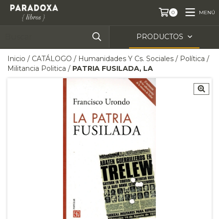
MENÚ
0
PRODUCTOS
Inicio
/
CATÁLOGO
/
Humanidades Y Cs. Sociales
/
Política
/
Militancia Politica
/
PATRIA FUSILADA, LA