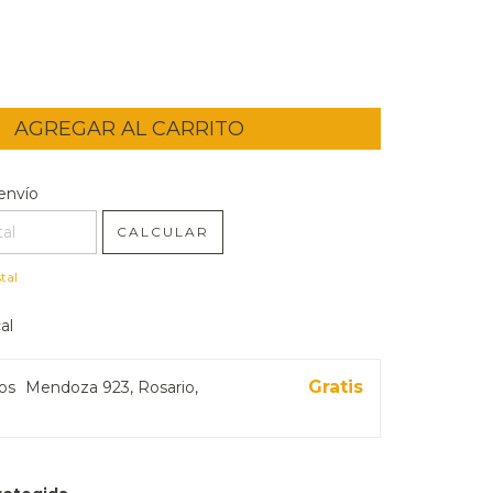
l CP:
CAMBIAR CP
envío
CALCULAR
tal
al
Gratis
ros
Mendoza 923, Rosario,