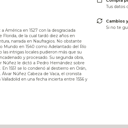
Compra p
Tus datos 
Cambios y
Si no te gu
 a América en 1527 con la desgraciada
 Florida, de la cual tardó diez años en
ntura, narrada en Naufragios. No obstante
uevo Mundo en 1540 como Adelantado del Río
o las intrigas locales pudieron más que su
 encadenado y procesado. Su segunda obra,
ar Núñez le dictó a Pedro Hernández sobre
 En 1551 se lo condenó al destierro en Orán,
o. Álvar Núñez Cabeza de Vaca, el cronista
 Valladolid en una fecha incierta entre 1556 y