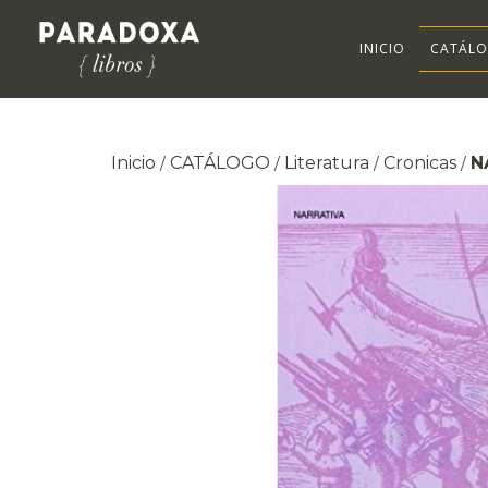
INICIO
CATÁL
Inicio
CATÁLOGO
Literatura
Cronicas
N
/
/
/
/