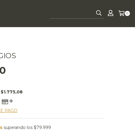
0
GIOS
00
E
$1.775,08
DE PAGO
is
superando los
$79.999