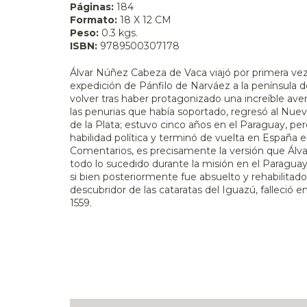
Páginas:
184
Formato:
18 X 12 CM
Peso:
0.3 kgs.
ISBN:
9789500307178
Álvar Núñez Cabeza de Vaca viajó por primera vez
expedición de Pánfilo de Narváez a la península de
volver tras haber protagonizado una increíble ave
las penurias que había soportado, regresó al N
de la Plata; estuvo cinco años en el Paraguay, per
habilidad política y terminó de vuelta en España
Comentarios, es precisamente la versión que Álv
todo lo sucedido durante la misión en el Paraguay.
si bien posteriormente fue absuelto y rehabilitad
descubridor de las cataratas del Iguazú, falleció en
1559.