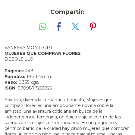
Compartir:
VANESSA MONTFORT
MUJERES QUE COMPRAN FLORES
DEBOLS!LLO
Páginas:
448
Formato:
19 x 12,5 cm.
Peso:
0.335 kgs.
ISBN:
9789877253825
Adictiva, divertida, romántica, honesta, Mujeres que
compran flores es una emocionante novela sobre la
amistad, una aventura cotidiana en busca de la
independencia femenina, un épico viaje al centro de los
sueños de la mujer contemporánea. En un pequeño y
céntrico barrio de la ciudad hay cinco mujeres que compran
flores. Al principio ninguna lo hace para sí misma: una las