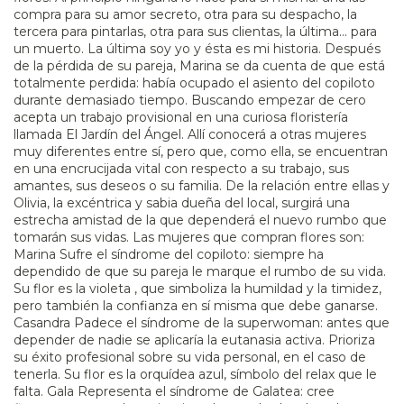
compra para su amor secreto, otra para su despacho, la
tercera para pintarlas, otra para sus clientas, la última... para
un muerto. La última soy yo y ésta es mi historia. Después
de la pérdida de su pareja, Marina se da cuenta de que está
totalmente perdida: había ocupado el asiento del copiloto
durante demasiado tiempo. Buscando empezar de cero
acepta un trabajo provisional en una curiosa floristería
llamada El Jardín del Ángel. Allí conocerá a otras mujeres
muy diferentes entre sí, pero que, como ella, se encuentran
en una encrucijada vital con respecto a su trabajo, sus
amantes, sus deseos o su familia. De la relación entre ellas y
Olivia, la excéntrica y sabia dueña del local, surgirá una
estrecha amistad de la que dependerá el nuevo rumbo que
tomarán sus vidas. Las mujeres que compran flores son:
Marina Sufre el síndrome del copiloto: siempre ha
dependido de que su pareja le marque el rumbo de su vida.
Su flor es la violeta , que simboliza la humildad y la timidez,
pero también la confianza en sí misma que debe ganarse.
Casandra Padece el síndrome de la superwoman: antes que
depender de nadie se aplicaría la eutanasia activa. Prioriza
su éxito profesional sobre su vida personal, en el caso de
tenerla. Su flor es la orquídea azul, símbolo del relax que le
falta. Gala Representa el síndrome de Galatea: cree