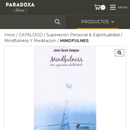
MENÚ
0
PRODUCTOS
Inicio
/
CATÁLOGO
/
Superacion Personal & Espiritualidad
/
Mindfulness Y Meditacion
/
MINDFULNES