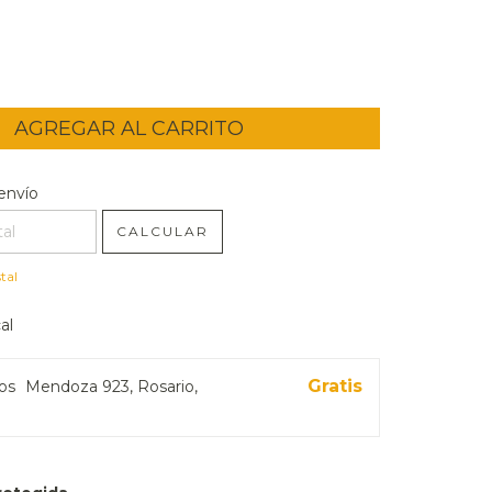
l CP:
CAMBIAR CP
envío
CALCULAR
tal
al
Gratis
ros
Mendoza 923, Rosario,