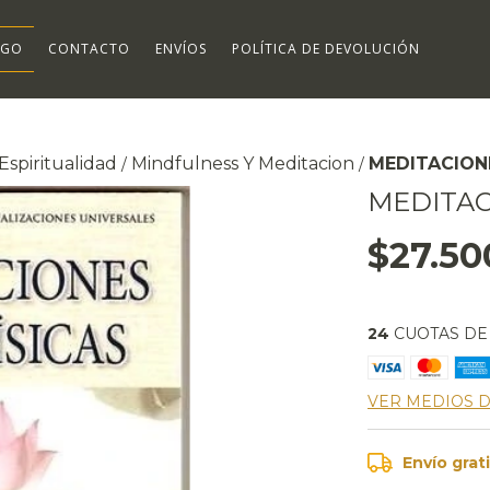
OGO
CONTACTO
ENVÍOS
POLÍTICA DE DEVOLUCIÓN
Espiritualidad
Mindfulness Y Meditacion
MEDITACION
/
/
MEDITAC
$27.50
24
CUOTAS D
VER MEDIOS 
Envío grat