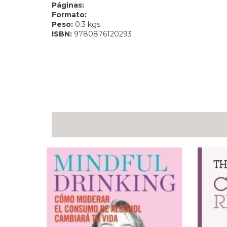
Páginas:
Formato:
Peso:
0.3 kgs.
ISBN:
9780876120293