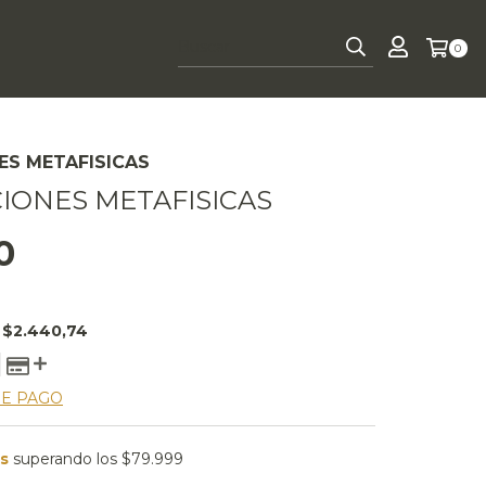
0
ES METAFISICAS
IONES METAFISICAS
0
E
$2.440,74
DE PAGO
is
superando los
$79.999