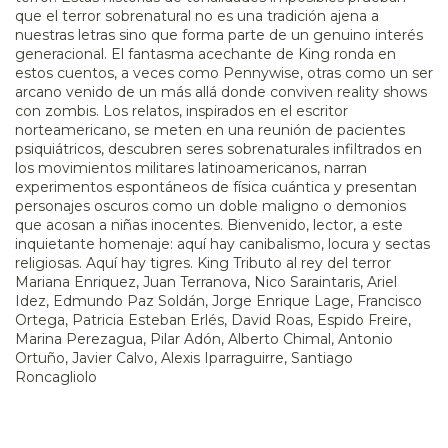
que el terror sobrenatural no es una tradición ajena a
nuestras letras sino que forma parte de un genuino interés
generacional. El fantasma acechante de King ronda en
estos cuentos, a veces como Pennywise, otras como un ser
arcano venido de un más allá donde conviven reality shows
con zombis. Los relatos, inspirados en el escritor
norteamericano, se meten en una reunión de pacientes
psiquiátricos, descubren seres sobrenaturales infiltrados en
los movimientos militares latinoamericanos, narran
experimentos espontáneos de física cuántica y presentan
personajes oscuros como un doble maligno o demonios
que acosan a niñas inocentes. Bienvenido, lector, a este
inquietante homenaje: aquí hay canibalismo, locura y sectas
religiosas. Aquí hay tigres. King Tributo al rey del terror
Mariana Enriquez, Juan Terranova, Nico Saraintaris, Ariel
Idez, Edmundo Paz Soldán, Jorge Enrique Lage, Francisco
Ortega, Patricia Esteban Erlés, David Roas, Espido Freire,
Marina Perezagua, Pilar Adón, Alberto Chimal, Antonio
Ortuño, Javier Calvo, Alexis Iparraguirre, Santiago
Roncagliolo