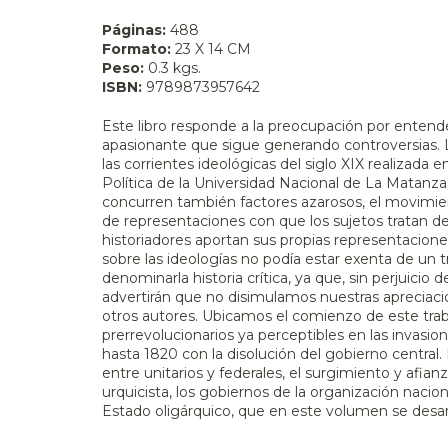
Páginas:
488
Formato:
23 X 14 CM
Peso:
0.3 kgs.
ISBN:
9789873957642
Este libro responde a la preocupación por entender l
apasionante que sigue generando controversias. L
las corrientes ideológicas del siglo XIX realizad
Política de la Universidad Nacional de La Matanza.
concurren también factores azarosos, el movimien
de representaciones con que los sujetos tratan de
historiadores aportan sus propias representaciones
sobre las ideologías no podía estar exenta de un 
denominarla historia crítica, ya que, sin perjuicio d
advertirán que no disimulamos nuestras apreciac
otros autores. Ubicamos el comienzo de este trab
prerrevolucionarios ya perceptibles en las invasio
hasta 1820 con la disolución del gobierno centra
entre unitarios y federales, el surgimiento y afi
urquicista, los gobiernos de la organización nacion
Estado oligárquico, que en este volumen se desar