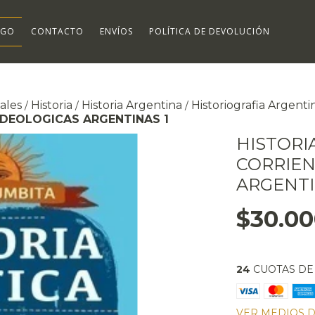
OGO
CONTACTO
ENVÍOS
POLÍTICA DE DEVOLUCIÓN
ales
Historia
Historia Argentina
Historiografia Argenti
/
/
/
 IDEOLOGICAS ARGENTINAS 1
HISTORIA
CORRIEN
ARGENTI
$30.0
24
CUOTAS D
VER MEDIOS 