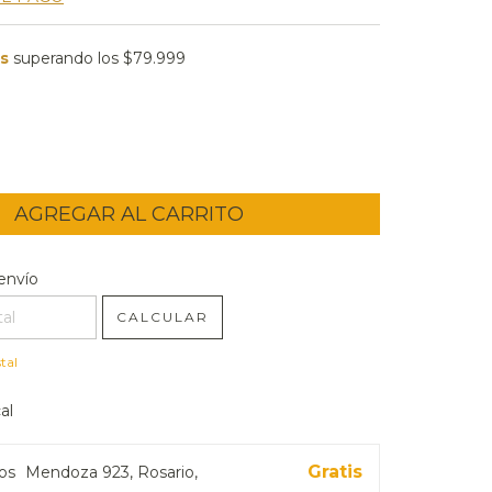
is
superando los
$79.999
l CP:
CAMBIAR CP
envío
CALCULAR
tal
al
Gratis
ros
Mendoza 923, Rosario,