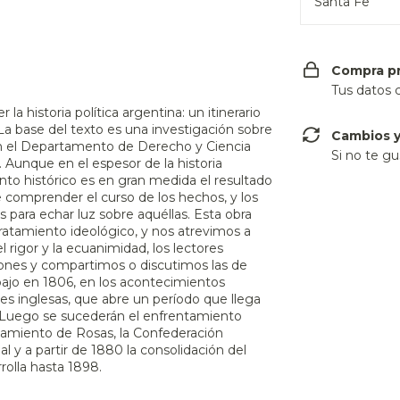
Santa Fe
Compra p
Tus datos 
a historia política argentina: un itinerario
a base del texto es una investigación sobre
Cambios y
a en el Departamento de Derecho y Ciencia
Si no te gu
 Aunque en el espesor de la historia
to histórico es en gran medida el resultado
 comprender el curso de los hechos, y los
 para echar luz sobre aquéllas. Esta obra
tratamiento ideológico, y nos atrevimos a
el rigor y la ecuanimidad, los lectores
iones y compartimos o discutimos las de
ajo en 1806, en los acontecimientos
nes inglesas, que abre un período que llega
l. Luego se sucederán el enfrentamiento
anzamiento de Rosas, la Confederación
al y a partir de 1880 la consolidación del
rolla hasta 1898.