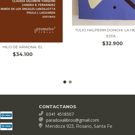
TULIO HALPERIN DONGHI: LA H
ESTA...
$32.900
HILO DE ARIADNA, EL
$34.100
CONTACTANOS
0341 4518507
paradoxalibros@gmail.com
Mendoza 923, Rosario, Santa Fe