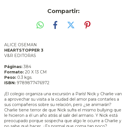
Compartir:
ALICE OSEMAN
HEARTSTOPPER 3
V&R EDITORAS
Páginas:
384
Formato:
20 X 13 CM
Peso:
0.3 kgs.
ISBN:
9789877476972
¡El colegio organiza una excursión a París! Nick y Charlie van
a aprovechar su visita a la ciudad del amor para contarles a
sus compañeros sobre su relación, pero ¿se animarán?
Charlie tiene terror de que Nick sufra el mismo bullying que
le hicieron a él un año atrás al salir del armario. Y Nick está
preocupado porque sospecha que algo le ocurre a Charlie y
no sabe qué hacer. ¿Es normal que coma tan poco?