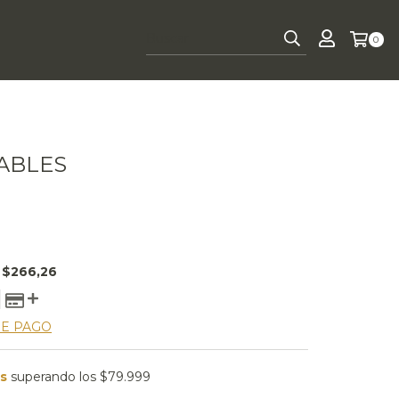
0
ABLES
E
$266,26
DE PAGO
is
superando los
$79.999