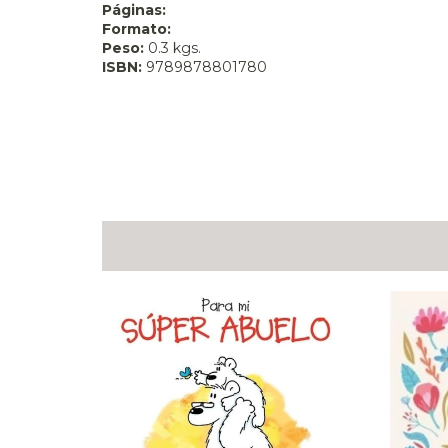
Páginas:
Formato:
Peso:
0.3 kgs.
ISBN:
9789878801780