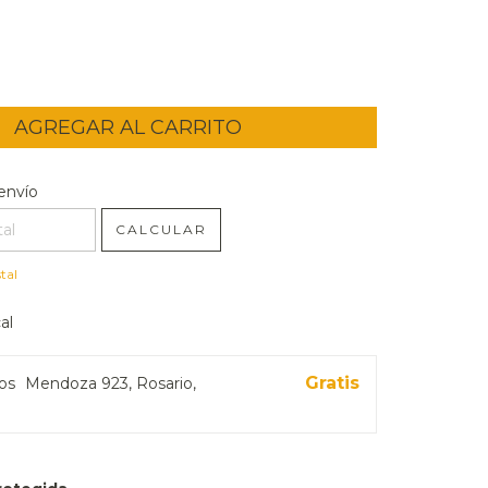
l CP:
CAMBIAR CP
envío
CALCULAR
tal
al
Gratis
ros
Mendoza 923, Rosario,