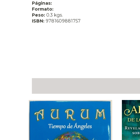
Páginas:
Formato:
Peso:
0.3 kgs.
ISBN:
9781609881757