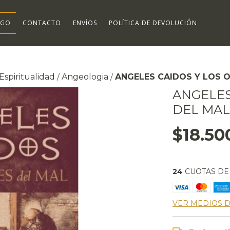
OGO
CONTACTO
ENVÍOS
POLÍTICA DE DEVOLUCIÓN
Espiritualidad
Angeologia
ANGELES CAIDOS Y LOS 
/
/
ANGELES
DEL MA
$18.50
24
CUOTAS D
VER MEDIOS 