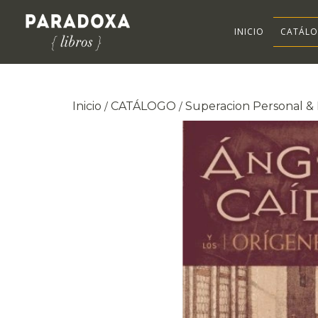
INICIO
CATÁL
Inicio
CATÁLOGO
Superacion Personal & 
/
/