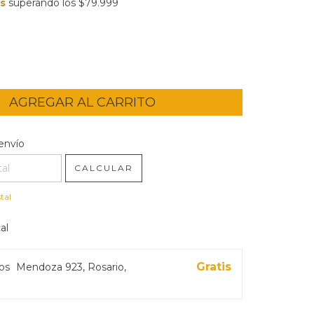
is
superando los
$79.999
l CP:
CAMBIAR CP
envío
CALCULAR
tal
al
Gratis
ros
Mendoza 923, Rosario,