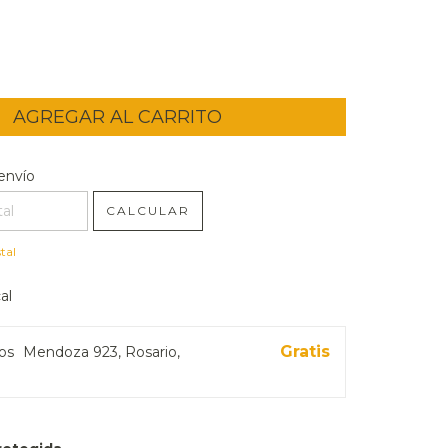
l CP:
CAMBIAR CP
envío
CALCULAR
tal
al
Gratis
ros
Mendoza 923, Rosario,