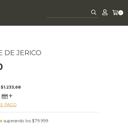
0
E DE JERICO
0
E
$1.233,68
DE PAGO
is
superando los
$79.999