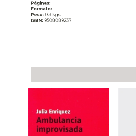
Páginas:
Formato:
Peso:
0.3 kgs.
ISBN:
9508089237