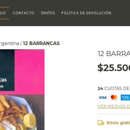
OGO
CONTACTO
ENVÍOS
POLÍTICA DE DEVOLUCIÓN
Argentina
12 BARRANCAS
/
12 BARR
$25.50
24
CUOTAS D
VER MEDIOS 
Envío grat