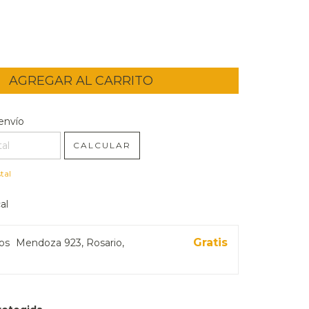
l CP:
CAMBIAR CP
envío
CALCULAR
tal
al
Gratis
ros
Mendoza 923, Rosario,