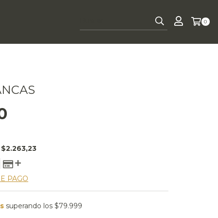
0
ANCAS
0
E
$2.263,23
DE PAGO
is
superando los
$79.999