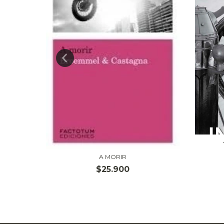
CE
A MORIR
$25.900