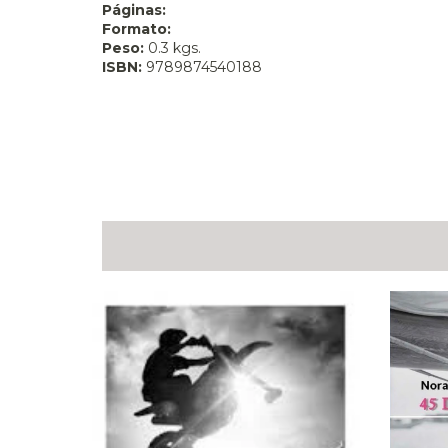
Páginas:
Formato:
Peso:
0.3 kgs.
ISBN:
9789874540188