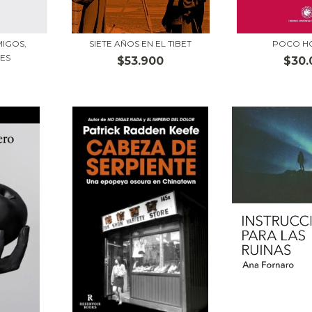
MIGOS,
SIETE AÑOS EN EL TIBET
POCO H
JES
$53.900
$30.