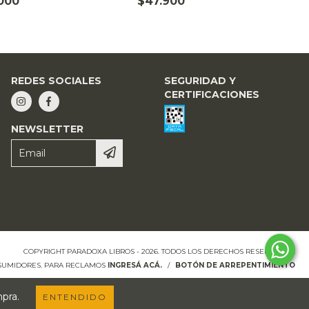
000
$47.900
REDES SOCIALES
SEGURIDAD Y
CERTIFICACIONES
NEWSLETTER
COPYRIGHT PARADOXA LIBROS - 2026. TODOS LOS DERECHOS RESERVADOS.
NSUMIDORES. PARA RECLAMOS
INGRESÁ ACÁ.
/
BOTÓN DE ARREPENTIMIENTO
mpra.
ENTENDIDO